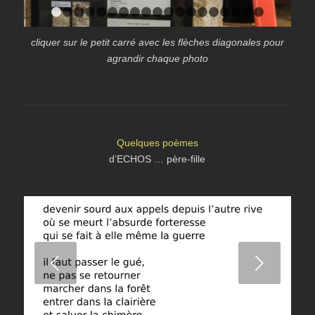
1
2
3
4
5
6
7
8
9
10
11
12
13
14
15
16
1
cliquer sur le petit carré avec les flèches diagonales pour
agrandir chaque photo
Quelques poèmes
d’ECHOS … père-fille
Suivant