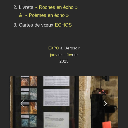
Livrets
« Roches en écho »
& « Poèmes en écho »
Cartes de vœux
ECHOS
EXPO
à l’Arrosoir
janv
ier –
fév
rier
2025
Suivant