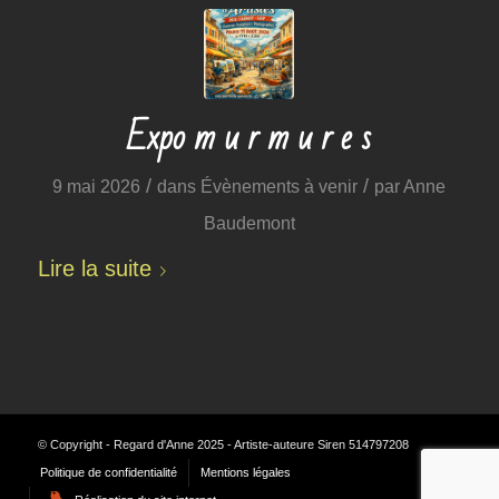
Expo m u r m u r e s
/
/
9 mai 2026
dans
Évènements à venir
par
Anne
Baudemont
Lire la suite
© Copyright - Regard d'Anne 2025 - Artiste-auteure Siren 514797208
Politique de confidentialité
Mentions légales