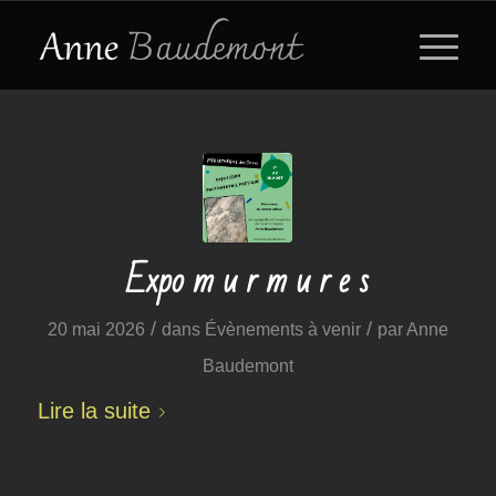
Expo m u r m u r e s
/
/
20 mai 2026
dans
Évènements à venir
par
Anne
Baudemont
Lire la suite